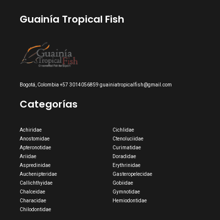
Guainía Tropical Fish
Bogotá, Colombia +57 3014056859 guainiatropicalfish@gmail.com
Categorías
Achiridae
Cichlidae
Anostomidae
Ctenoluciidae
Apteronotidae
Curimatidae
Ariidae
Doradidae
Aspredinidae
Erythrinidae
Auchenipteridae
Gasteropelecidae
Callichthyidae
Gobiidae
Chalceidae
Gymnotidae
Characidae
Hemiodontidae
Chilodontidae