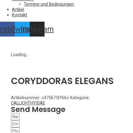
Termine und Bedingungen
Artikel
Kontakt
cebook
Twitter
Instagram
Loading...
CORYDDORAS ELEGANS
Artikelnummer:
c475675ff66c
Kategorie:
CALLICHTHYIDAE
Send Message