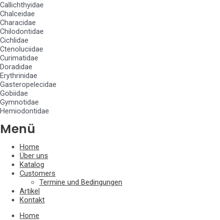
Callichthyidae
Chalceidae
Characidae
Chilodontidae
Cichlidae
Ctenoluciidae
Curimatidae
Doradidae
Erythrinidae
Gasteropelecidae
Gobiidae
Gymnotidae
Hemiodontidae
Menü
Home
Über uns
Katalog
Customers
Termine und Bedingungen
Artikel
Kontakt
Home