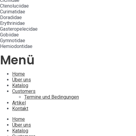
Cichlidae
Ctenoluciidae
Curimatidae
Doradidae
Erythrinidae
Gasteropelecidae
Gobiidae
Gymnotidae
Hemiodontidae
Menü
Home
Über uns
Katalog
Customers
Termine und Bedingungen
Artikel
Kontakt
Home
Über uns
Katalog