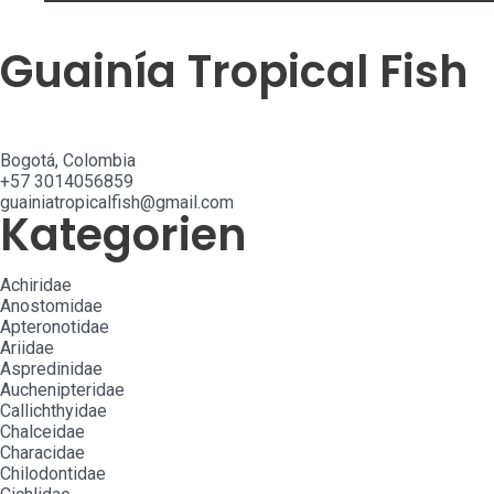
Guainía Tropical Fish
Bogotá, Colombia
+57 3014056859
guainiatropicalfish@gmail.com
Kategorien
Achiridae
Anostomidae
Apteronotidae
Ariidae
Aspredinidae
Auchenipteridae
Callichthyidae
Chalceidae
Characidae
Chilodontidae