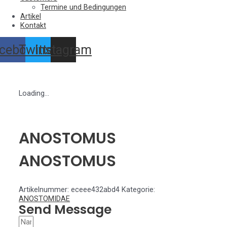
Termine und Bedingungen
Artikel
Kontakt
cebook
Twitter
Instagram
Loading...
ANOSTOMUS
ANOSTOMUS
Artikelnummer:
eceee432abd4
Kategorie:
ANOSTOMIDAE
Send Message