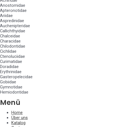
Achiridae
Anostomidae
Apteronotidae
Ariidae
Aspredinidae
Auchenipteridae
Callichthyidae
Chalceidae
Characidae
Chilodontidae
Cichlidae
Ctenoluciidae
Curimatidae
Doradidae
Erythrinidae
Gasteropelecidae
Gobiidae
Gymnotidae
Hemiodontidae
Menü
Home
Über uns
Katalog