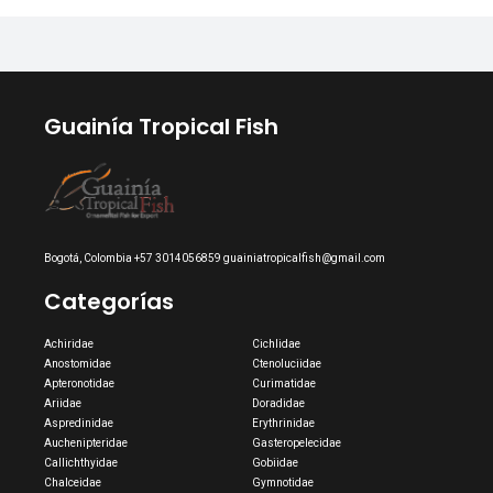
Guainía Tropical Fish
Bogotá, Colombia +57 3014056859 guainiatropicalfish@gmail.com
Categorías
Achiridae
Cichlidae
Anostomidae
Ctenoluciidae
Apteronotidae
Curimatidae
Ariidae
Doradidae
Aspredinidae
Erythrinidae
Auchenipteridae
Gasteropelecidae
Callichthyidae
Gobiidae
Chalceidae
Gymnotidae