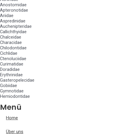
Anostomidae
Apteronotidae
Ariidae
Aspredinidae
Auchenipteridae
Callichthyidae
Chalceidae
Characidae
Chilodontidae
Cichlidae
Ctenoluciidae
Curimatidae
Doradidae
Erythrinidae
Gasteropelecidae
Gobiidae
Gymnotidae
Hemiodontidae
Menü
Home
Über uns